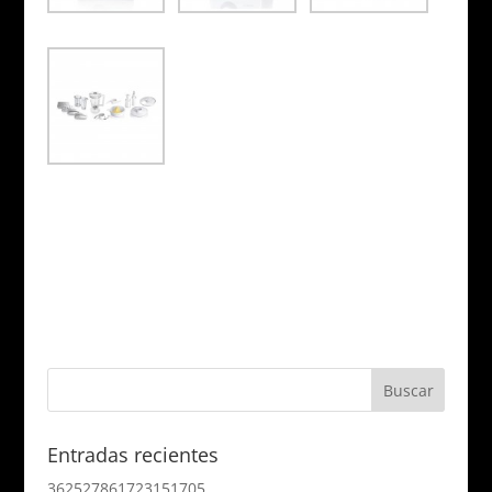
Entradas recientes
362527861723151705